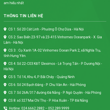
am hiểu nhất
THÔNG TIN LIÊN HỆ
CS 1: Số 20 Cát Linh - Phường Ô Chợ Dừa - Hà Nội
CS 2: Sao Biển 23-97 và 23-415 Vinhomes Oceanpark - X. Gia
Lâm - Hà Nội
CS 3: : Cọ Xanh 1A-02 Vinhomes Ocean Park 2, xã Nghĩa Trụ,
tỉnh Hưng Yên.
CS 4: Số 22-C03 KĐT Gleximco - Lê Trọng Tấn - P. Dương Nội -
Hà Nội
CS 5: Tổ 14, Khu 4, P. Bãi Cháy - Quảng Ninh
CS 6: Số 24 Bạch Đằng - P. Chu Văn An - Hải Phòng
CS 7: Số 26A/317 đường Đà Nẵng - P. Ngô Quyền - Hải Phòng
CS 8: số 327 Mai Chí Thọ - P. Hòa Xuân - TP Đà Nẵng
Hotline: 024.6662.2882 – 052.289.9999