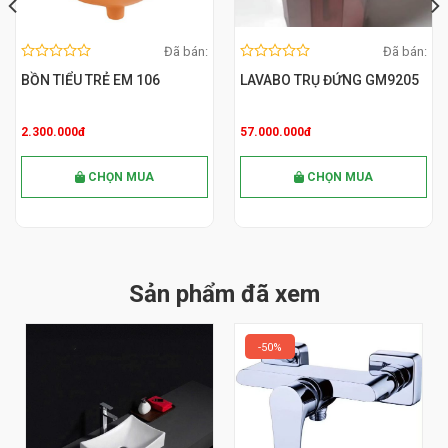
Đã bán:
Đã bán:
0
0
MUA NGAY
MUA NGAY
0
0
out
out
BỒN TIỂU TRẺ EM 106
LAVABO TRỤ ĐỨNG GM9205
of
out
of
out
5
of
5
of
5
5
2.300.000đ
57.000.000đ
CHỌN MUA
CHỌN MUA
Sản phẩm đã xem
50%