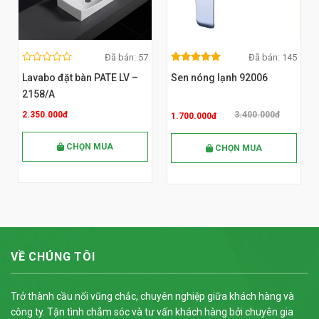
Đã bán: 57
Đã bán: 145
0
5.00
out
MUA NGAY
MUA NGAY
0
5.00
out
out
of 5
Lavabo đặt bàn PATE LV –
Sen nóng lạnh 92006
of
out
of 5
5
of
2158/A
5
2.350.000đ
3.400.000đ
1.700.000đ
CHỌN MUA
CHỌN MUA
VỀ CHÚNG TÔI
Trở thành cầu nối vũng chắc, chuyên nghiệp giữa khách hàng và
công ty. Tận tình chẳm sóc và tư vấn khách hàng bởi chuyên gia