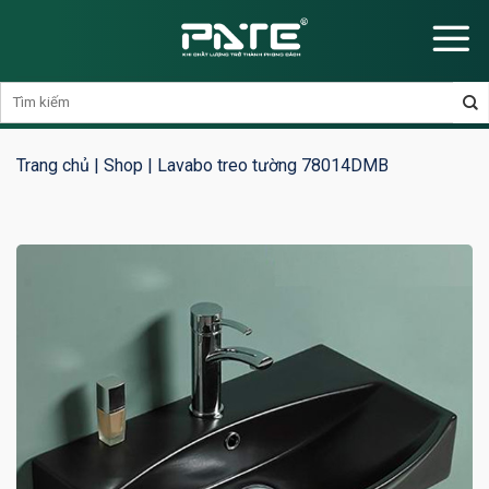
Skip
to
content
Trang chủ
|
Shop
|
Lavabo treo tường 78014DMB