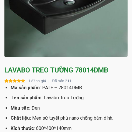
LAVABO TREO TƯỜNG 78014DMB
1 đánh giá | Đã bán 211
Rated
1
Mã sản phẩm:
5.00
PATE – 78014DMB
out of 5
based on
Tên sản phẩm:
Lavabo Treo Tường
customer
rating
Màu sắc:
Đen
Chất liệu:
Men sứ tuyết phủ nano chống bám dính.
Kích thước
: 600*400*140mm