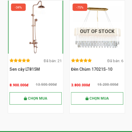
34%
75%
OUT OF STOCK
Đã bán: 21
Đã bán: 6
5.00
out
5.00
out
MUA NGAY
5.00
out
5.00
out
of 5
of 5
Sen cây LT815M
Đèn Chùm 17021S-10
of 5
of 5
13.500.000đ
15.200.000đ
8.900.000đ
3.800.000đ
CHỌN MUA
CHỌN MUA