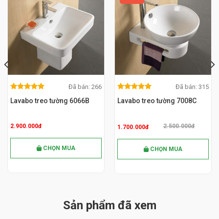
Đã bán: 266
Đã bán: 315
5.00
out
5.00
out
MUA NGAY
MUA NGAY
5.00
out
5.00
out
of 5
of 5
Lavabo treo tường 6066B
Lavabo treo tường 7008C
of 5
of 5
2.900.000đ
2.500.000đ
1.700.000đ
CHỌN MUA
CHỌN MUA
Sản phẩm đã xem