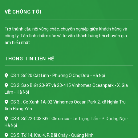
VỀ CHÚNG TÔI
Trở thành cầu nối vũng chắc, chuyên nghiệp giữa khách hàng và
công ty. Tận tình chẳm sóc và tư vấn khách hàng bởi chuyên gia
am hiểu nhất
THÔNG TIN LIÊN HỆ
CS 1: Số 20 Cát Linh - Phường Ô Chợ Dừa - Hà Nội
CS 2: Sao Biển 23-97 và 23-415 Vinhomes Oceanpark - X. Gia
Lâm - Hà Nội
CS 3: : Cọ Xanh 1A-02 Vinhomes Ocean Park 2, xã Nghĩa Trụ,
tỉnh Hưng Yên.
CS 4: Số 22-C03 KĐT Gleximco - Lê Trọng Tấn - P. Dương Nội -
Hà Nội
CS 5: Tổ 14, Khu 4, P. Bãi Cháy - Quảng Ninh