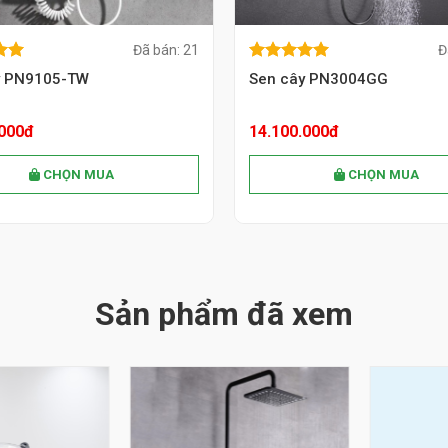
Đã bán: 21
Đ
of
5.00
out of
MUA NGAY
MUA NGAY
 of
5.00
out of
5
y PN9105-TW
Sen cây PN3004GG
5
.000đ
14.100.000đ
CHỌN MUA
CHỌN MUA
Sản phẩm đã xem