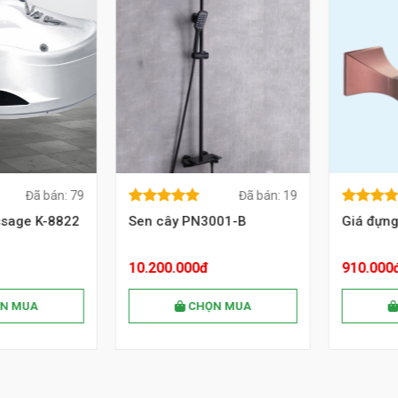
Đã bán: 79
Đã bán: 19
5.00
out of
5.00
out of
AY
MUA NGAY
MUA
5.00
out of
5.00
out o
5
5
ge K-8822
Sen cây PN3001-B
Giá đựng 
5
5
10.200.000đ
910.000đ
MUA
CHỌN MUA
C