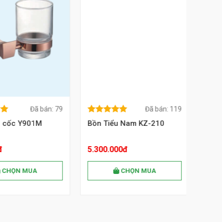
Đã bán: 79
Đã bán: 119
5.00
out of
5.00
out
 NGAY
MUA NGAY
f
5.00
out of
5.00
o
5
5
cốc Y901M
Bồn Tiểu Nam KZ-210
Bồn cầ
5
5
5.300.000đ
5.500
HỌN MUA
CHỌN MUA