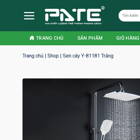
Skip
to
content
TRANG CHỦ
SẢN PHẨM
GIỎ HÀNG
Trang chủ
|
Shop
|
Sen cây Y-81181 Trắng