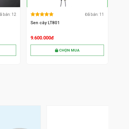
ã bán: 12
Đã bán: 11
5.00
out of
MUA NGAY
5.00
out of
5
Sen cây LT801
5
9.600.000đ
CHỌN MUA