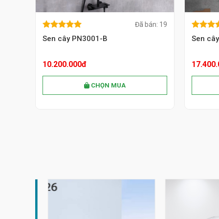
án: 35
Đã bán: 19
5.00
out of
5.00
out 
MUA NGAY
5.00
out of
5.00
out
5
5
Sen cây PN3001-B
Sen câ
5
5
10.200.000đ
17.400
CHỌN MUA