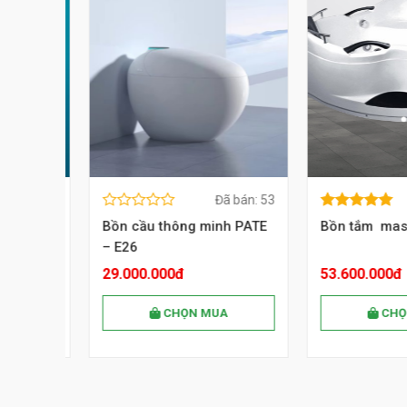
 bán: 29
Đã bán: 53
0
5.00
out of
MUA NGAY
MUA NG
0
5.00
out of
out
5
minh
Bồn cầu thông minh PATE
Bồn tắm massa
out
5
of
– E26
of
5
5
29.000.000đ
53.600.000đ
CHỌN MUA
CHỌN 