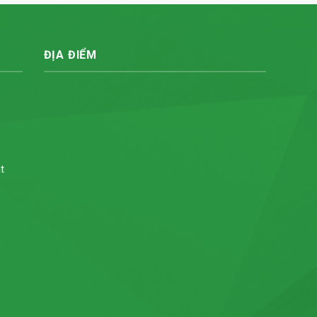
ĐỊA ĐIỂM
t