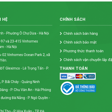
N HỆ
CHÍNH SÁCH
inh - Phường Ô Chợ Dừa - Hà Nội
Chính sách bán hàng
3-97 và 23-415 Vinhomes
Chính sách bảo mật
âm - Hà Nội
Phương thức thanh toán
A-02 Vinhomes Ocean Park 2, xã
Chính sách vận chuyển lắp đặ
 Yên.
THANH TOÁN
ĐT Gleximco - Lê Trọng Tấn - P.
, P. Bãi Cháy - Quảng Ninh
Đằng - P. Chu Văn An - Hải Phòng
đường Đà Nẵng - P. Ngô Quyền -
hí Thọ - P. Hòa Xuân - TP Đà