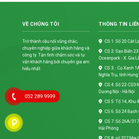
VỀ CHÚNG TÔI
THÔNG TIN LIÊ
Trở thành cầu nối vũng chắc,
CS 1: Số 20 Cát L
chuyên nghiệp giữa khách hàng và
CS 2: Sao Biển 2
công ty. Tận tình chẳm sóc và tư
Oceanpark - X. Gia L
vấn khách hàng bởi chuyên gia am
CS 3: : Cọ Xanh 1
hiểu nhất
Nghĩa Trụ, tỉnh Hưng
CS 4: Số 22-C03 K
Dương Nội - Hà Nội
052 289 9999
CS 5: Tổ 14, Khu 4
CS 6: Số 24 Bạch 
CS 7: Số 26A/317 
Hải Phòng
CS 8: số 327 Mai C