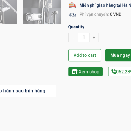
Miễn phí giao hàng tại Hà N
Phí vận chuyển:
0 VND
Quantity
Add to cart
Mua ngay
Xem shop
052.28
o hành sau bán hàng