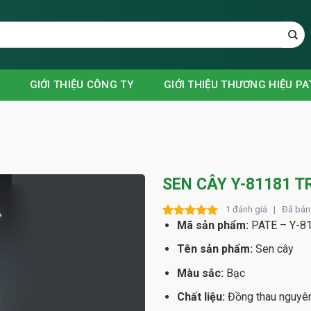
GIỚI THIỆU CÔNG TY
GIỚI THIỆU THƯƠNG HIỆU PA
SEN CÂY Y-81181 
1 đánh giá | Đã bán
Mã sản phẩm:
PATE – Y-8
Rated
1
5.00
out of 5
Tên sản phẩm:
Sen cây
based on
customer
rating
Màu sắc:
Bạc
Chất liệu:
Đồng thau nguyên