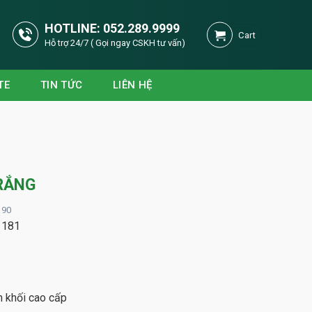
HOTLINE:
052.289.9999
Cart
Hỗ trợ 24/7 ( Gọi ngay CSKH tư vấn)
TE
TIN TỨC
LIÊN HỆ
TRẮNG
 90
1181
 khối cao cấp