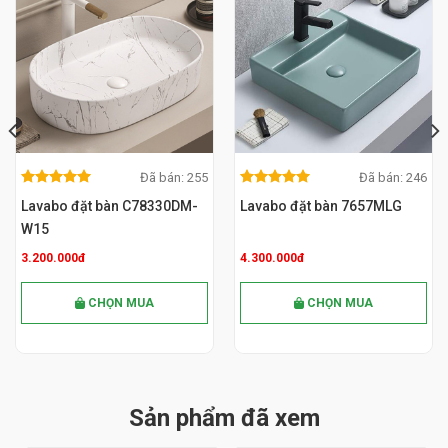
Đã bán: 255
Đã bán: 246
5.00
out
5.00
out
MUA NGAY
MUA NGAY
5.00
out
5.00
out
of 5
of 5
Lavabo đặt bàn C78330DM-
Lavabo đặt bàn 7657MLG
of 5
of 5
W15
3.200.000đ
4.300.000đ
CHỌN MUA
CHỌN MUA
Sản phẩm đã xem