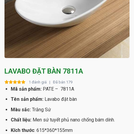
LAVABO ĐẶT BÀN 7811A
1 đánh giá | Đã bán 179
Rated
1
Mã sản phẩm:
5.00
PATE – 7811A
out of 5
based on
Tên sản phẩm:
Lavabo đặt bàn
customer
rating
Màu sắc:
Trắng Sứ
Chất liệu:
Men sứ tuyết phủ nano chống bám dính.
Kích thước
: 615*360*155mm