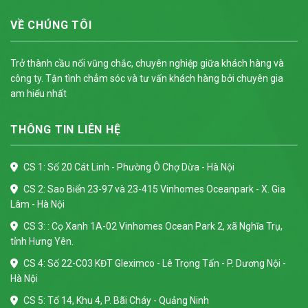
VỀ CHÚNG TÔI
Trở thành cầu nối vũng chắc, chuyên nghiệp giữa khách hàng và
công ty. Tận tình chẳm sóc và tư vấn khách hàng bởi chuyên gia
am hiểu nhất
THÔNG TIN LIÊN HỆ
CS 1: Số 20 Cát Linh - Phường Ô Chợ Dừa - Hà Nội
CS 2: Sao Biển 23-97 và 23-415 Vinhomes Oceanpark - X. Gia
Lâm - Hà Nội
CS 3: : Cọ Xanh 1A-02 Vinhomes Ocean Park 2, xã Nghĩa Trụ,
tỉnh Hưng Yên.
CS 4: Số 22-C03 KĐT Gleximco - Lê Trọng Tấn - P. Dương Nội -
Hà Nội
CS 5: Tổ 14, Khu 4, P. Bãi Cháy - Quảng Ninh