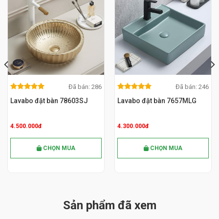
Đã bán: 286
Đã bán: 246
5.00
out
5.00
out
MUA NGAY
MUA NGAY
5.00
out
5.00
out
of 5
of 5
Lavabo đặt bàn 78603SJ
Lavabo đặt bàn 7657MLG
of 5
of 5
4.500.000đ
4.300.000đ
CHỌN MUA
CHỌN MUA
Sản phẩm đã xem