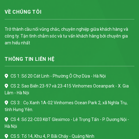
VỀ CHÚNG TÔI
Trở thành cầu nối vũng chắc, chuyên nghiệp giữa khách hàng và
công ty. Tận tình chẳm sóc và tư vấn khách hàng bởi chuyên gia
am hiểu nhất
THÔNG TIN LIÊN HỆ
CS 1: Số 20 Cát Linh - Phường Ô Chợ Dừa - Hà Nội
CS 2: Sao Biển 23-97 và 23-415 Vinhomes Oceanpark - X. Gia
Lâm - Hà Nội
CS 3: : Cọ Xanh 1A-02 Vinhomes Ocean Park 2, xã Nghĩa Trụ,
tỉnh Hưng Yên.
CS 4: Số 22-C03 KĐT Gleximco - Lê Trọng Tấn - P. Dương Nội -
Hà Nội
CS 5: Tổ 14, Khu 4, P. Bãi Cháy - Quảng Ninh