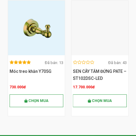
Đã bán: 13
Đã bán: 43
5.00
out
0
MUA NGAY
MUA NGAY
5.00
out
0
of 5
out
Móc treo khăn Y705G
SEN CÂY TẮM ĐỨNG PATE –
of 5
of
out
5
of
ST102DSC-LED
5
730.000đ
17.700.000đ
CHỌN MUA
CHỌN MUA