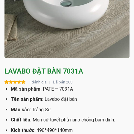
LAVABO ĐẶT BÀN 7031A
1 đánh giá | Đã bán 208
Rated
1
Mã sản phẩm:
5.00
PATE – 7031A
out of 5
based on
Tên sản phẩm:
Lavabo đặt bàn
customer
rating
Màu sắc:
Trắng Sứ
Chất liệu:
Men sứ tuyết phủ nano chống bám dính.
Kích thước
: 490*490*140mm