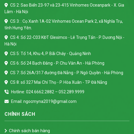
CS 2: Sao Biển 23-97 và 23-415 Vinhomes Oceanpark - X. Gia
Lâm - Hà Nội
CS 3: : Cọ Xanh 1A-02 Vinhomes Ocean Park 2, xã Nghĩa Trụ,
tỉnh Hưng Yên.
CS 4: Số 22-C03 KĐT Gleximco - Lê Trọng Tấn - P. Dương Nội -
Hà Nội
CS 5: Tổ 14, Khu 4, P. Bãi Cháy - Quảng Ninh
CS 6: Số 24 Bạch Đằng - P. Chu Văn An - Hải Phòng
CS 7: Số 26A/317 đường Đà Nẵng - P. Ngô Quyền - Hải Phòng
CS 8: số 327 Mai Chí Thọ - P. Hòa Xuân - TP Đà Nẵng
Hotline: 024.6662.2882 – 052.289.9999
Email: ngocmyna2019@gmail.com
CHÍNH SÁCH
Chính sách bán hàng